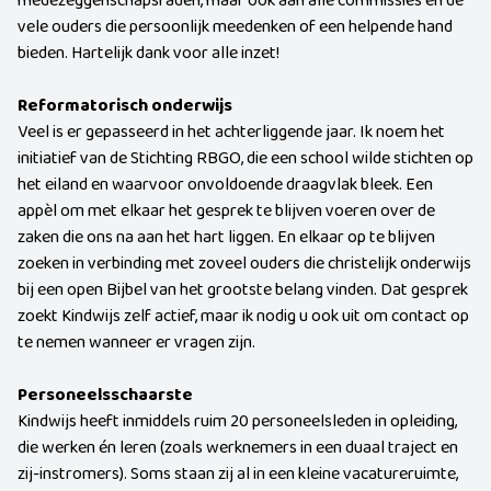
medezeggenschapsraden, maar ook aan alle commissies en de
vele ouders die persoonlijk meedenken of een helpende hand
bieden. Hartelijk dank voor alle inzet!
Reformatorisch onderwijs
Veel is er gepasseerd in het achterliggende jaar. Ik noem het
initiatief van de Stichting RBGO, die een school wilde stichten op
het eiland en waarvoor onvoldoende draagvlak bleek. Een
appèl om met elkaar het gesprek te blijven voeren over de
zaken die ons na aan het hart liggen. En elkaar op te blijven
zoeken in verbinding met zoveel ouders die christelijk onderwijs
bij een open Bijbel van het grootste belang vinden. Dat gesprek
zoekt Kindwijs zelf actief, maar ik nodig u ook uit om contact op
te nemen wanneer er vragen zijn.
Personeelsschaarste
Kindwijs heeft inmiddels ruim 20 personeelsleden in opleiding,
die werken én leren (zoals werknemers in een duaal traject en
zij-instromers). Soms staan zij al in een kleine vacatureruimte,