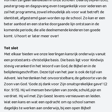
vormen zal gaan aanbieden in onze scholen. Daarbij blijven BSO,
peutergroep en dagopvang even toegankelijk voor iedereen en
zal het programma, zowel inhoudelijk als voor wat betreft de
identiteit, afgestemd gaan worden op de school. Zo kan er een
beter aanbod en een sterke doorgaande lijn ontstaan in de
komende periode, die alle deelnemende kinderen ten goede
komt. U hoort er later meer over!
Tot slot
Met elkaar bieden we onze leerlingen kansrijk onderwijs vanuit
een protestants-christelijke basis. Die basis ligt voor Kindwijs
stevig verankerd in het Woord van God, de Bijbel en in de
belijdenisgeschriften. Deze tijd van het jaar is ook de tijd van
Advent. We herdenken het onvoorstelbare, de geboorte van de
Zoon van God. ‘
Gode zij dank voor Zijn onuitsprekelijke gave’
! (2
Kor. 9:15). Hij wil mensen bevrijden van zonde, schuld, pijn en
verdriet. Hij wil met Zijn Geest levens vernieuwen en leiden.
Wat een kans en wat een opdracht om op school samen
dagelijks te werken aan onderwijs, bij een open Bijbel!