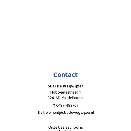
Contact
SBO De Wegwijzer
Hobbemastraat 4
3241AD Middelharnis
T
0187-483767
E
a.tieleman@sbodewegwijzer.nl
Onze basisschool is